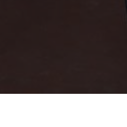
Ro'yxatdan o'tish